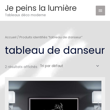
Aller
Je peins la lumière
Men
au
Tableaux déco moderne
princ
contenu
Accueil
/ Produits identifiés “tableau de danseur”
tableau de danseur
2 résultats affichés