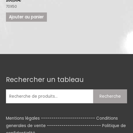
200,00
€
70X50
Ajouter au panier
Rechercher un tableau
Recherche
pour :
Recherche
Mentions légales
--------------------------
Conditions
generales de vente
--------------------------
Politique de