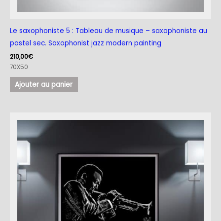
Le saxophoniste 5 : Tableau de musique – saxophoniste au
pastel sec. Saxophonist jazz modern painting
210,00
€
70X50
Ajouter au panier