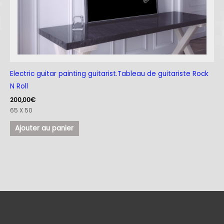
Electric guitar painting guitarist.Tableau de guitariste Rock
N Roll
200,00
€
65 X 50
Ajouter au panier