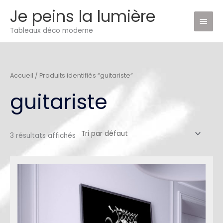
Aller
Je peins la lumière
Men
au
Tableaux déco moderne
princ
contenu
Accueil
/ Produits identifiés “guitariste”
guitariste
3 résultats affichés